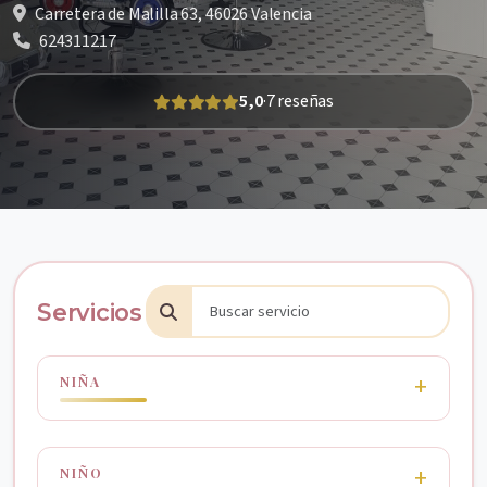
Carretera de Malilla 63, 46026 Valencia
624311217
5,0
·
7 reseñas
Servicios
NIÑA
NIÑO